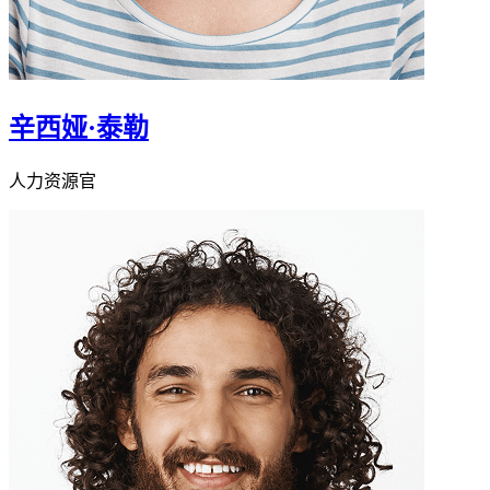
辛西娅·泰勒
人力资源官