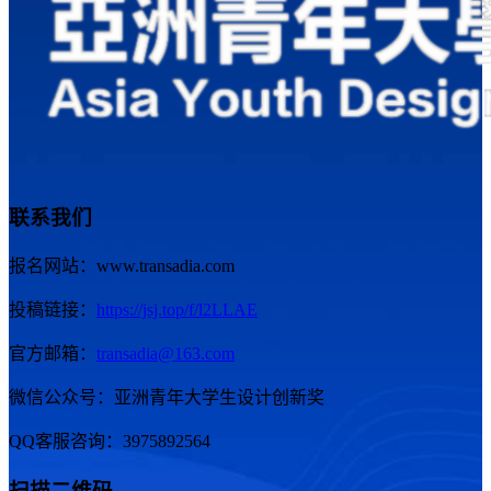
联系我们
报名网站：www.transadia.com
投稿链接：
https://jsj.top/f/l2LLAE
官方邮箱：
transadia@163.com
微信公众号：亚洲青年大学生设计创新奖
QQ客服咨询：3975892564
扫描二维码